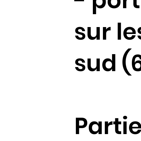
- por
sur le
sud (
Parti