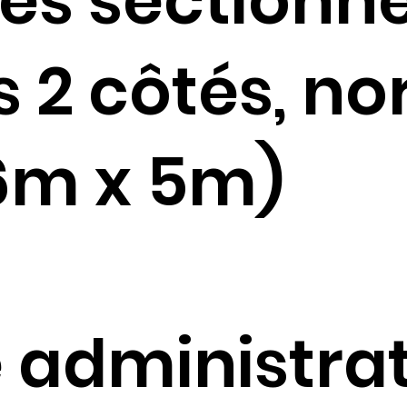
tes sectionne
s 2 côtés, no
6m x 5m)
e administra