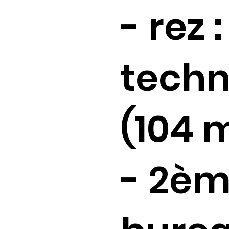
- rez 
techn
(104 
- 2èm