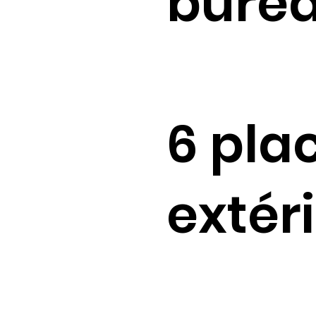
burea
6 pla
extér