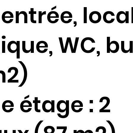
: entrée, loca
ique, WC, b
m2)
e étage : 2