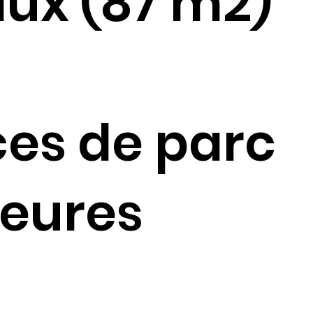
ux (87 m2)
ces de parc
ieures