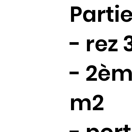
Partie
- rez
- 2èm
m2