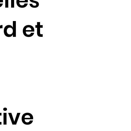
lles
rd et
tive