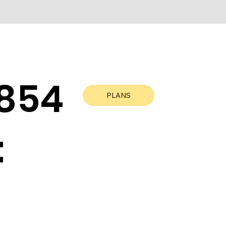
 854
PLANS
: