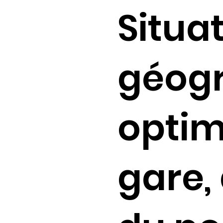
Situa
géog
optim
gare,